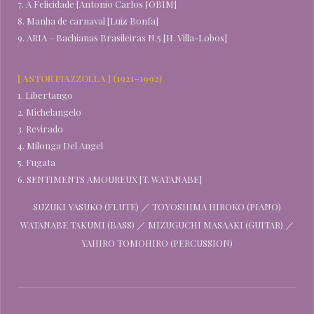
7. A Felicidade [Antonio Carlos JOBIM]
8. Manha de carnaval [Luiz Bonfa]
9. ARIA – Bachianas Brasileiras N.5 [H. Villa-Lobos]
[ ASTOR PIAZZOLLA ] (1921–1992)
1. Libertango
2. Michelangelo
3. Revirado
4. Milonga Del Angel
5. Fugata
6. SENTIMENTS AMOUREUX [T. WATANABE]
SUZUKI YASUKO (FLUTE) ／ TOYOSHIMA HIROKO (PIANO)
WATANABE TAKUMI (BASS) ／ MIZUGUCHI MASAAKI (GUITAR) ／
YAHIRO TOMOHIRO (PERCUSSION)