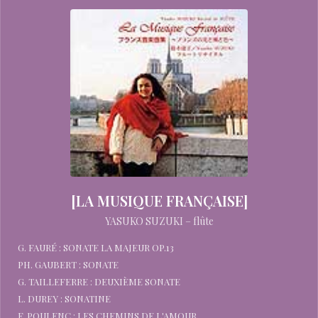
[LA MUSIQUE FRANÇAISE]
YASUKO SUZUKI – flûte
G. FAURÉ : SONATE LA MAJEUR OP.13
PH. GAUBERT : SONATE
G. TAILLEFERRE : DEUXIÈME SONATE
L. DUREY : SONATINE
F. POULENC : LES CHEMINS DE L'AMOUR