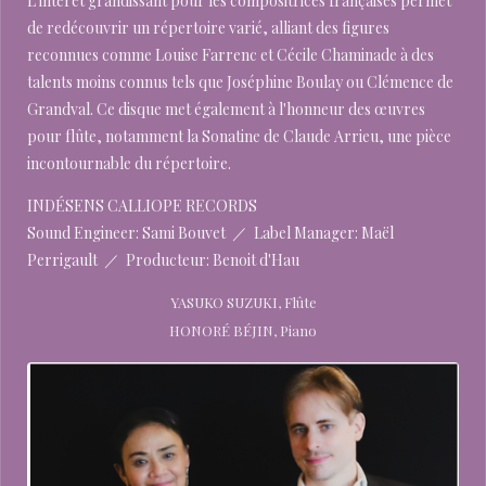
L'intérêt grandissant pour les compositrices françaises permet
de redécouvrir un répertoire varié, alliant des figures
reconnues comme Louise Farrenc et Cécile Chaminade à des
talents moins connus tels que Joséphine Boulay ou Clémence de
Grandval. Ce disque met également à l'honneur des œuvres
pour flûte, notamment la Sonatine de Claude Arrieu, une pièce
incontournable du répertoire.
INDÉSENS CALLIOPE RECORDS
Sound Engineer: Sami Bouvet ／ Label Manager: Maël
Perrigault ／ Producteur: Benoit d'Hau
YASUKO SUZUKI, Flûte
HONORÉ BÉJIN, Piano