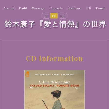
Accueil
Profil
Message
Concerts
Archives
CD
E-mail
▾
JP
FR
EN
CD Information